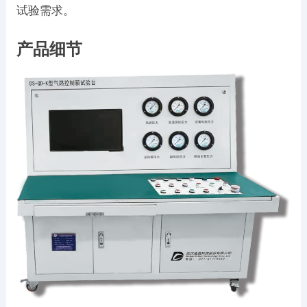
试验需求。
产品细节