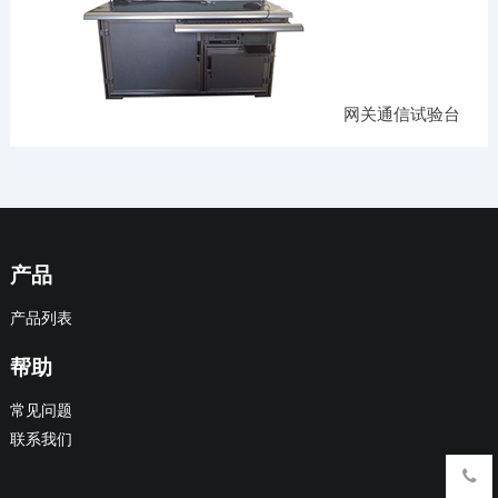
网关通信试验台
产品
产品列表
帮助
常见问题
联系我们